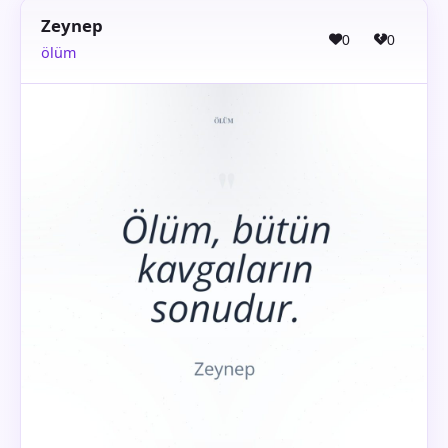
Zeynep
0
0
ölüm