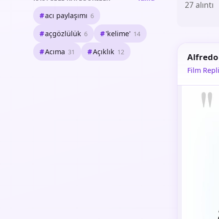
27 alıntı
acı paylaşımı
6
açgözlülük
'kelime'
6
14
Acıma
Açıklık
31
12
Alfredo
Film Repli