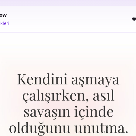
how
kleri