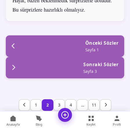
Hayat, bazen beklenmedik sürprizlerle doludur.
Bu sürprizlere hazırlıklı olmalıyız.
Önceki Sözler
Sayfa 1
Sonraki Sözler
Sayfa 3
1
2
3
4
…
11
Anasayfa
Blog
Keşfet
Profil