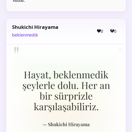
Shukichi Hirayama
0
0
beklenmedik