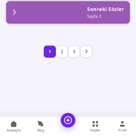
Sonraki Sözler
Sayfa 2
1
2
3
Anasayfa
Gizlilik Sözleşmesi
Kullanım Koşulları
İletişim
Anasayfa
Blog
Keşfet
Profil
© 2026 Güzel Sözler. Tüm hakları saklıdır.