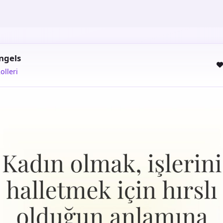
Ingels
olleri