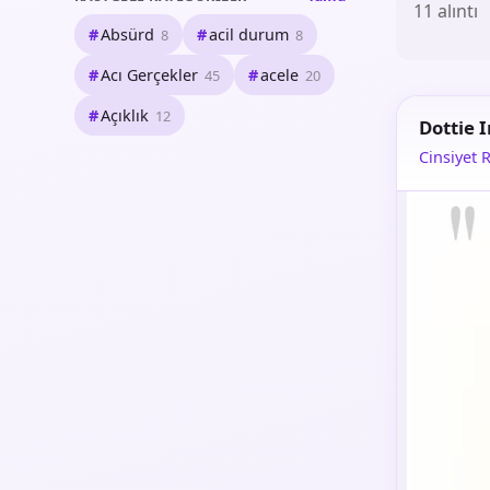
11 alıntı
Absürd
acil durum
8
8
Acı Gerçekler
acele
45
20
Açıklık
12
Dottie 
Cinsiyet R