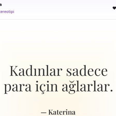
a
tereotipi