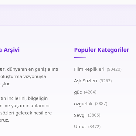
 Arşivi
Popüler Kategoriler
ler
, dünyanın en geniş alıntı
Film Replikleri
(90420)
i oluşturma vizyonuyla
Aşk Sözleri
(9263)
ştur.
güç
(4204)
ın incilerini, bilgeliğin
özgürlük
(3887)
ini ve yaşamın anlamını
 sözleri gelecek nesillere
Sevgi
(3806)
oruz.
Umut
(3472)