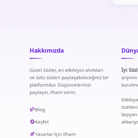
Hakkımızda
Dünya
Güzel Sözler, en etkileyici alıntıları
İyi Söz
ve özlü sözleri paylaşabileceğiniz bir
arşivin
platformdur. Düşüncelerinizi
kurulmu
paylaşın, ilham verin.
Edebiyat
özetler
Blog
taşıyan
Keşfet
aktarıy
Yazarlar İçin İlham