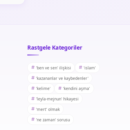
Rastgele Kategoriler
'ben ve sen' ilişkisi
'islam'
'kazananlar ve kaybedenler'
'kelime'
'kendini aşma'
'leyla-mejnun' hikayesi
'mert' olmak
'ne zaman' sorusu