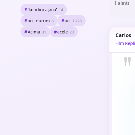
1 alıntı
'kendini aşma'
14
acil durum
acı
8
1.728
Acıma
acele
31
20
Carlos
Film Repli