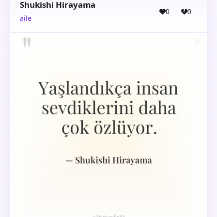
Shukishi Hirayama
0
0
aile