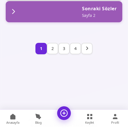
Sonraki Sözler
Sayfa 2
1
2
3
4
Anasayfa
Gizlilik Sözleşmesi
Kullanım Koşulları
İletişim
Anasayfa
Blog
Keşfet
Profil
© 2026 Güzel Sözler. Tüm hakları saklıdır.