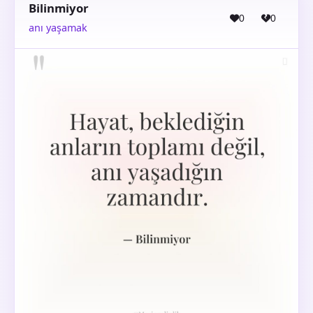
Bilinmiyor
0
0
anı yaşamak