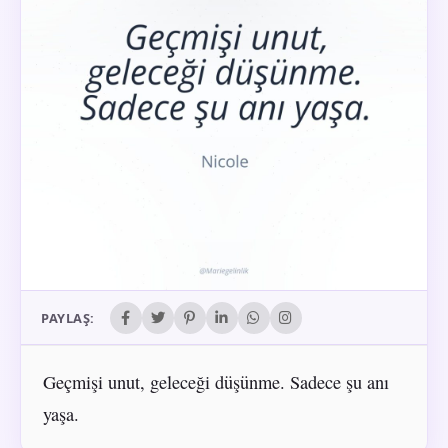
PAYLAŞ:
Geçmişi unut, geleceği düşünme. Sadece şu anı
yaşa.