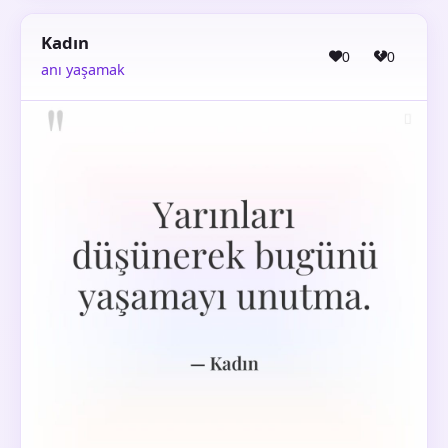
Kadın
0
0
anı yaşamak