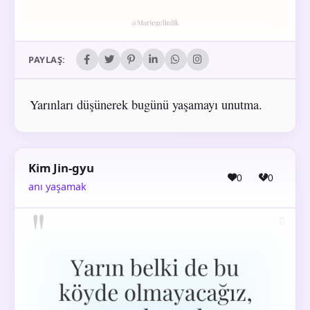
PAYLAŞ:
Yarınları düşünerek bugünü yaşamayı unutma.
Kim Jin-gyu
0
0
anı yaşamak