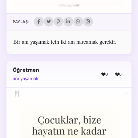
PAYLAŞ:
Bir anı yaşamak için iki anı harcamak gerekir.
Öğretmen
0
0
anı yaşamak