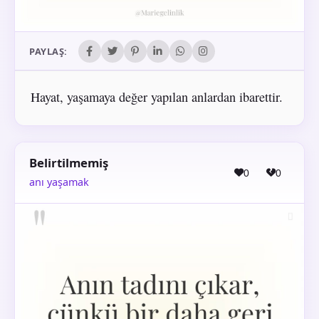
PAYLAŞ:
Hayat, yaşamaya değer yapılan anlardan ibarettir.
Belirtilmemiş
0
0
anı yaşamak