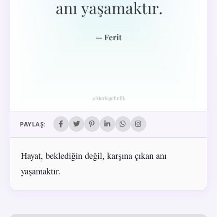
PAYLAŞ:
Hayat, beklediğin değil, karşına çıkan anı
yaşamaktır.