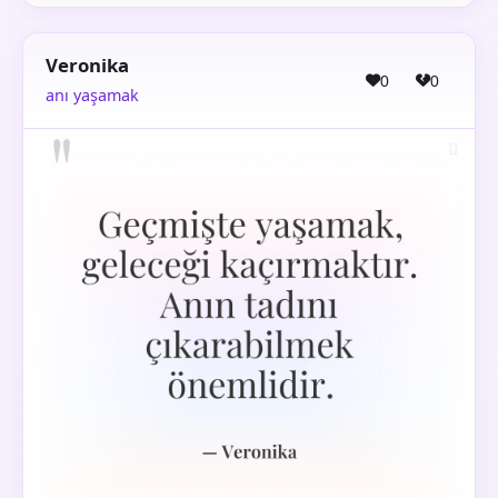
Veronika
0
0
anı yaşamak