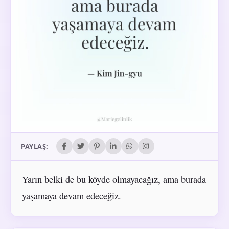
PAYLAŞ:
Yarın belki de bu köyde olmayacağız, ama burada
yaşamaya devam edeceğiz.