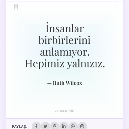
PAYLAŞ: