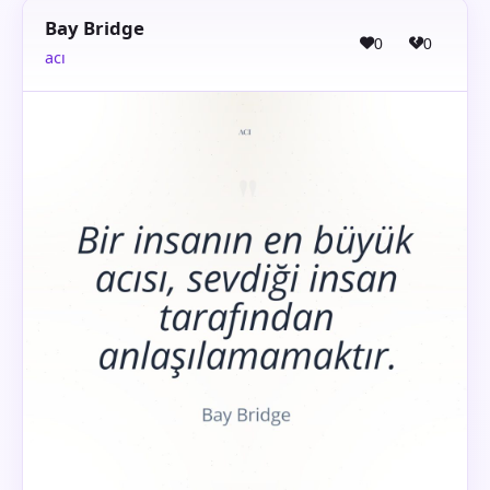
Bay Bridge
0
0
acı