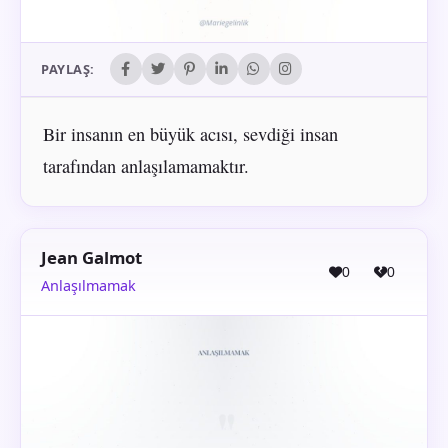
PAYLAŞ:
Bir insanın en büyük acısı, sevdiği insan
tarafından anlaşılamamaktır.
Jean Galmot
0
0
Anlaşılmamak