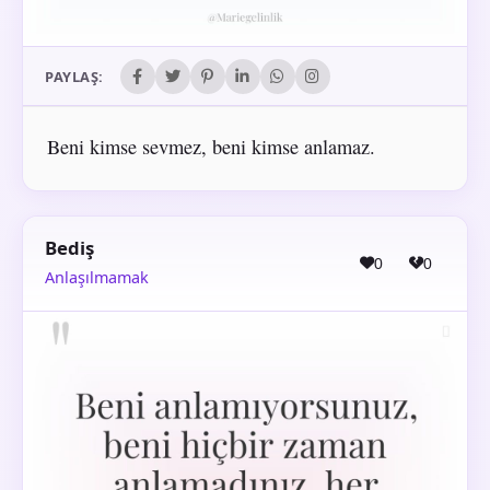
PAYLAŞ:
Beni kimse sevmez, beni kimse anlamaz.
Bediş
0
0
Anlaşılmamak