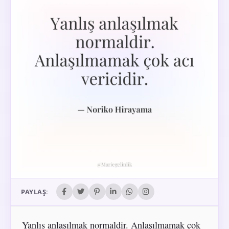
PAYLAŞ:
Yanlış anlaşılmak normaldir. Anlaşılmamak çok