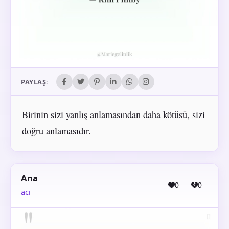
PAYLAŞ:
Birinin sizi yanlış anlamasından daha kötüsü, sizi
doğru anlamasıdır.
Ana
0
0
acı