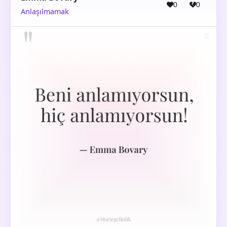
0
0
Anlaşılmamak