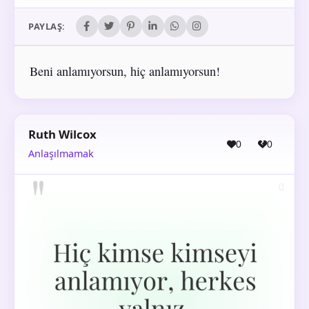
PAYLAŞ:
Beni anlamıyorsun, hiç anlamıyorsun!
Ruth Wilcox
0
0
Anlaşılmamak