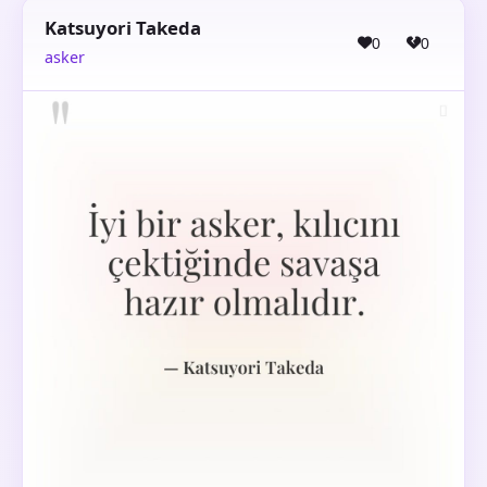
Katsuyori Takeda
0
0
asker