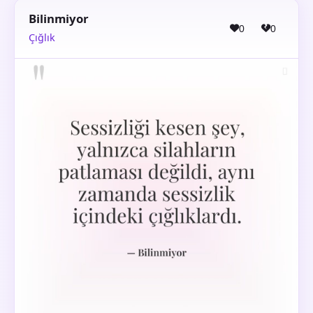
Bilinmiyor
0
0
Çığlık