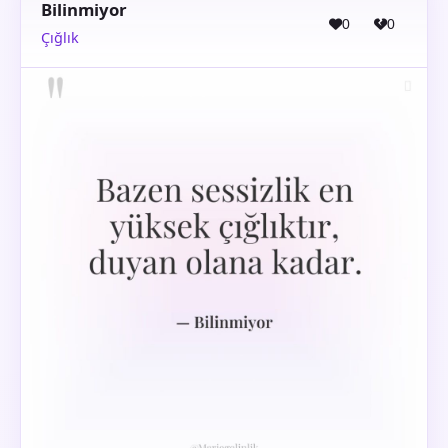
Bilinmiyor
0
0
Çığlık