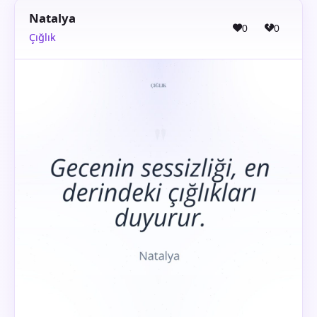
Natalya
0
0
Çığlık