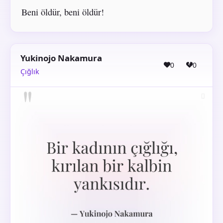
Beni öldür, beni öldür!
Yukinojo Nakamura
0
0
Çığlık