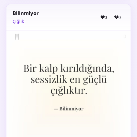
Bilinmiyor
0
0
Çığlık