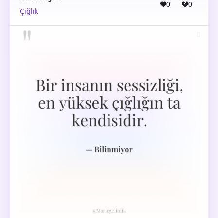
0
0
Çığlık