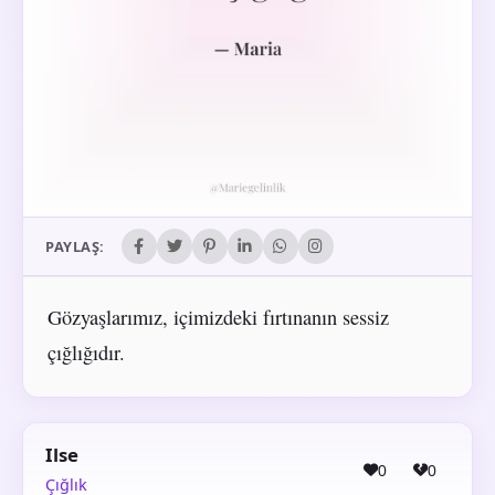
PAYLAŞ:
Gözyaşlarımız, içimizdeki fırtınanın sessiz
çığlığıdır.
Ilse
0
0
Çığlık