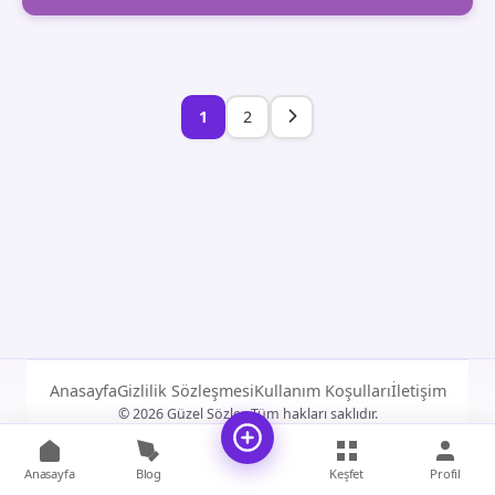
1
2
Anasayfa
Gizlilik Sözleşmesi
Kullanım Koşulları
İletişim
© 2026 Güzel Sözler. Tüm hakları saklıdır.
Anasayfa
Blog
Keşfet
Profil