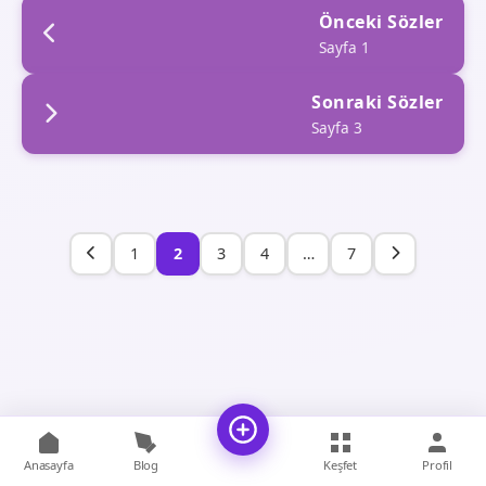
Önceki Sözler
Sayfa 1
Sonraki Sözler
Sayfa 3
1
2
3
4
…
7
Anasayfa
Blog
Keşfet
Profil