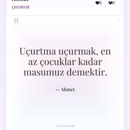
0
0
çocukluk