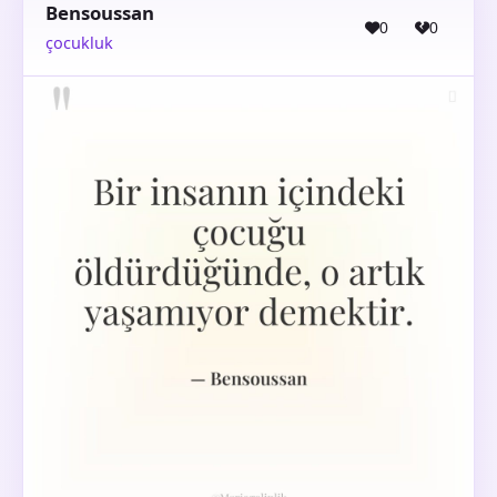
Bensoussan
0
0
çocukluk