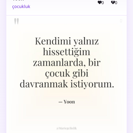
0
0
çocukluk