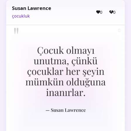
Susan Lawrence
0
0
çocukluk