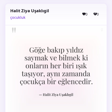
Halit Ziya Uşaklıgil
0
0
çocukluk