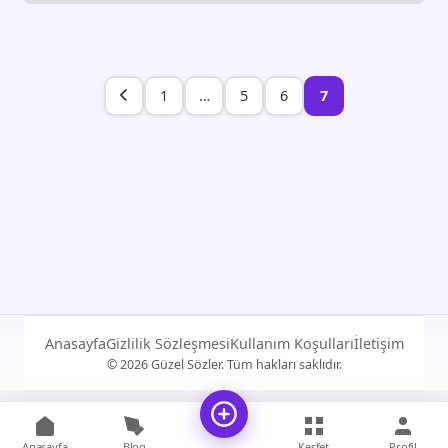
1
…
5
6
7
Anasayfa
Gizlilik Sözleşmesi
Kullanım Koşulları
İletişim
© 2026 Güzel Sözler. Tüm hakları saklıdır.
Anasayfa
Blog
Keşfet
Profil