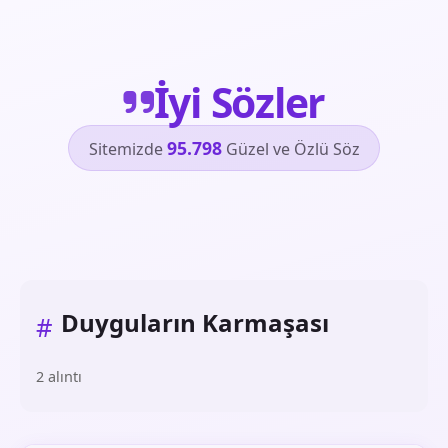
İyi Sözler
95.798
Sitemizde
Güzel ve Özlü Söz
Duyguların Karmaşası
#
2 alıntı