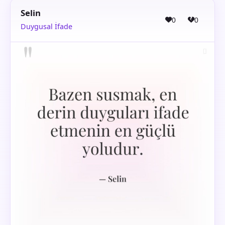
Selin
0
0
Duygusal İfade