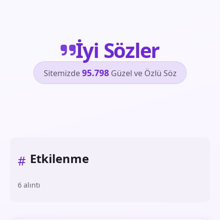
İyi Sözler
95.798
Sitemizde
Güzel ve Özlü Söz
Etkilenme
#
6 alıntı