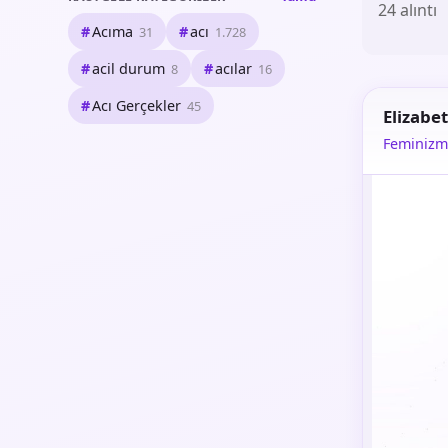
24 alıntı
Acıma
acı
31
1.728
acil durum
acılar
8
16
Acı Gerçekler
45
Elizabe
Feminizm