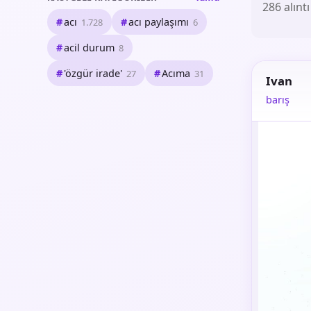
286 alıntı
acı
acı paylaşımı
1.728
6
acil durum
8
'özgür irade'
Acıma
27
31
Ivan
barış