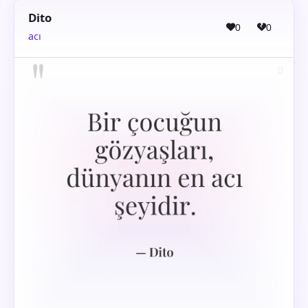
Dito
0
0
acı