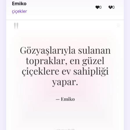
Emiko
0
0
çiçekler