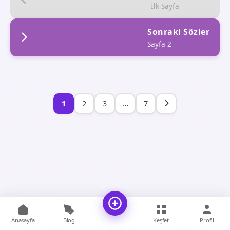
İlk Sayfa
Sonraki Sözler
Sayfa 2
1
2
3
…
7
Anasayfa
Blog
Keşfet
Profil