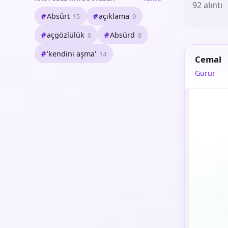
92 alıntı
Absürt
açıklama
15
9
açgözlülük
Absürd
6
8
'kendini aşma'
14
Cemal
Gurur