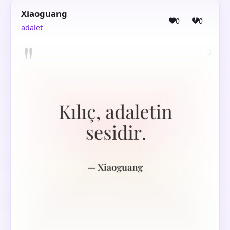
Xiaoguang
0
0
adalet