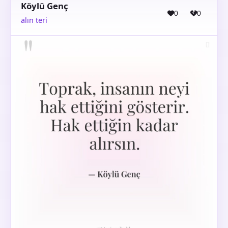
Köylü Genç
0
0
alın teri