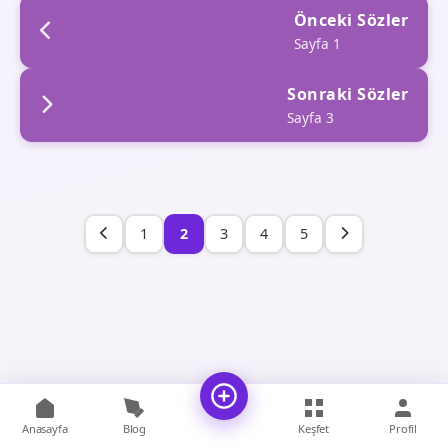
Önceki Sözler
Sayfa 1
Sonraki Sözler
Sayfa 3
1
2
3
4
5
Anasayfa
Blog
Keşfet
Profil