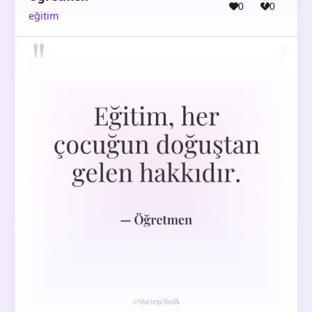
0
0
eğitim