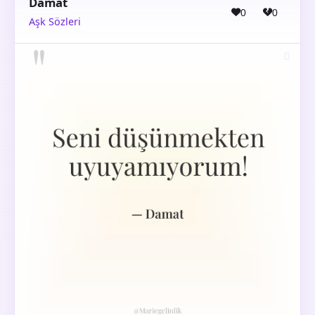
Damat
0
0
Aşk Sözleri