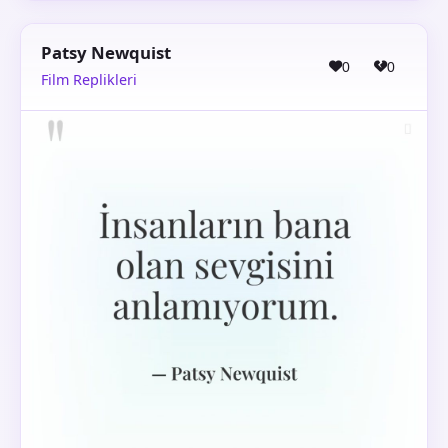
Patsy Newquist
0
0
Film Replikleri