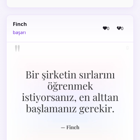
Finch
0
0
başarı