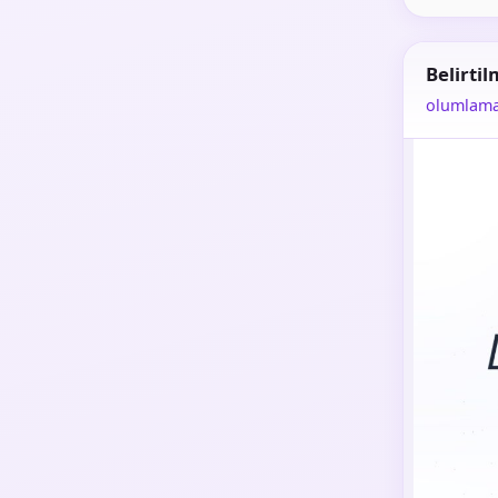
Belirti
olumlam