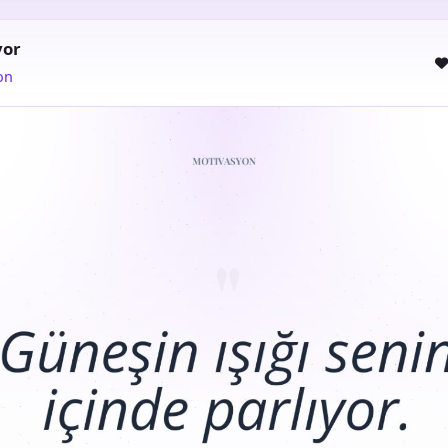
yor
on