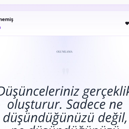
lmemiş
a