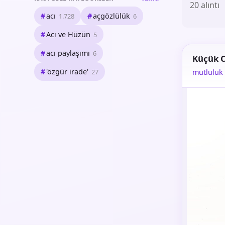
20 alıntı
acı
açgözlülük
1.728
6
Acı ve Hüzün
5
acı paylaşımı
6
Küçük C
'özgür irade'
27
mutluluk