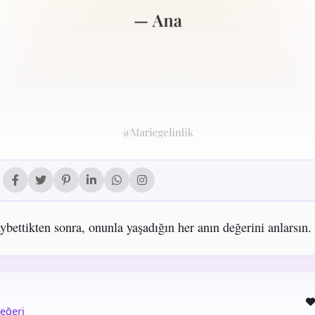
aybettikten sonra, onunla yaşadığın her anın değerini anlarsın.
değeri