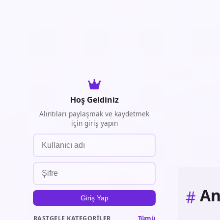
Hoş Geldiniz
Alıntıları paylaşmak ve kaydetmek
için giriş yapın
An
#
Giriş Yap
Tümü
RASTGELE KATEGORILER