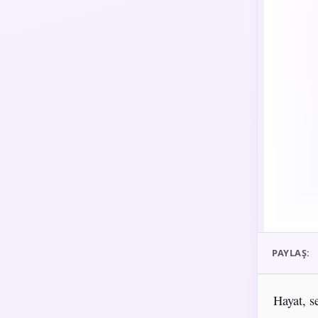
PAYLAŞ:
Hayat, s