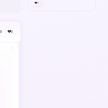
0
0
0