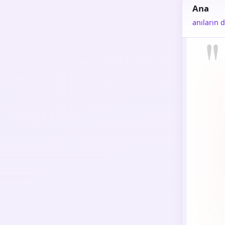
Ana
anıların 