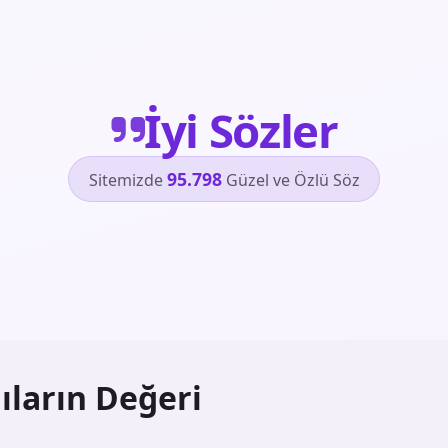
İyi Sözler
95.798
Sitemizde
Güzel ve Özlü Söz
ıların Değeri