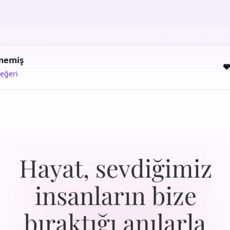
lmemiş
değeri