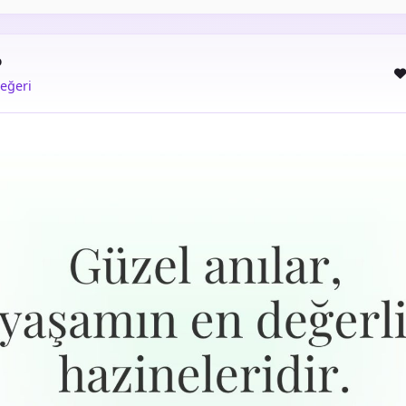
o
değeri