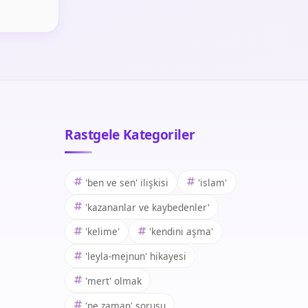
Rastgele Kategoriler
'ben ve sen' ilişkisi
'islam'
'kazananlar ve kaybedenler'
'kelime'
'kendini aşma'
'leyla-mejnun' hikayesi
'mert' olmak
'ne zaman' sorusu