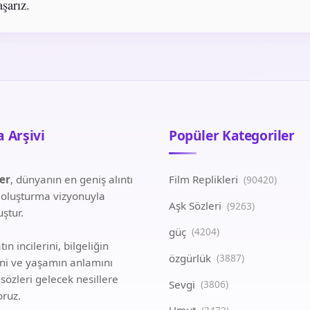
aşarız.
 Arşivi
Popüler Kategoriler
ler
, dünyanın en geniş alıntı
Film Replikleri
(90420)
i oluşturma vizyonuyla
Aşk Sözleri
(9263)
ştur.
güç
(4204)
ın incilerini, bilgeliğin
özgürlük
(3887)
ini ve yaşamın anlamını
 sözleri gelecek nesillere
Sevgi
(3806)
oruz.