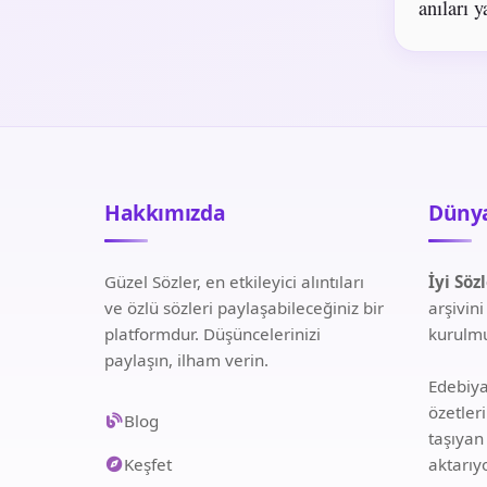
anıları y
Hakkımızda
Dünya
Güzel Sözler, en etkileyici alıntıları
İyi Söz
ve özlü sözleri paylaşabileceğiniz bir
arşivin
platformdur. Düşüncelerinizi
kurulmu
paylaşın, ilham verin.
Edebiyat
özetler
Blog
taşıyan
Keşfet
aktarıy