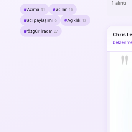
1 alıntı
Acıma
acılar
31
16
acı paylaşımı
Açıklık
6
12
'özgür irade'
27
Chris L
beklenme