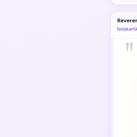
Revere
fedakarlı