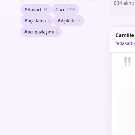
834 alıntı
Absürt
acı
15
1.728
açıklama
Açıklık
9
12
acı paylaşımı
6
Camille
fedakarlı