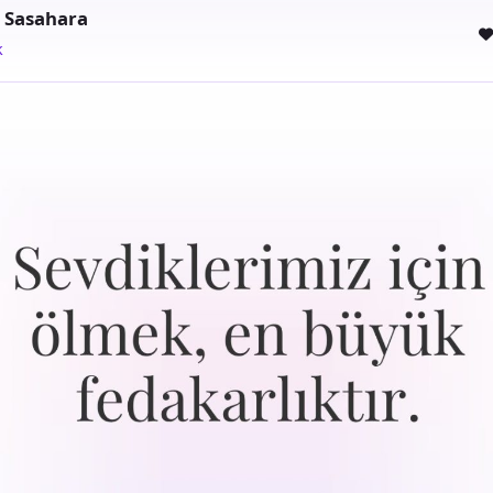
 Sasahara
k