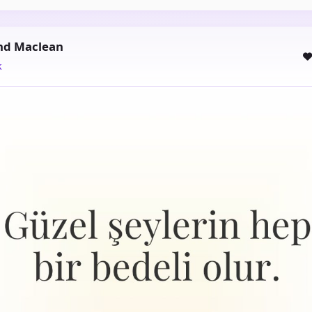
nd Maclean
k