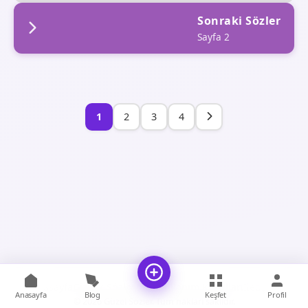
Sonraki Sözler
Sayfa 2
1
2
3
4
Anasayfa
Gizlilik Sözleşmesi
Kullanım Koşulları
İletişim
Anasayfa
Blog
Keşfet
Profil
© 2026 Güzel Sözler. Tüm hakları saklıdır.