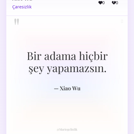
0
0
Çaresizlik