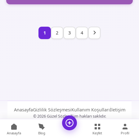
1
2
3
4
Anasayfa
Gizlilik Sözleşmesi
Kullanım Koşulları
İletişim
© 2026 Güzel Sözler. Tüm hakları saklıdır.
Anasayfa
Blog
Keşfet
Profil