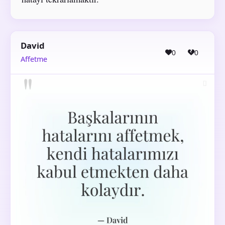
David
0
0
Affetme