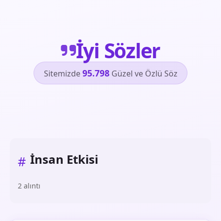
İyi Sözler
95.798
Sitemizde
Güzel ve Özlü Söz
İnsan Etkisi
#
2 alıntı