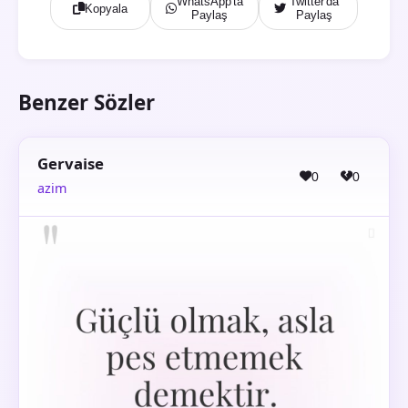
WhatsApp'ta
Twitter'da
Kopyala
Paylaş
Paylaş
Benzer Sözler
Gervaise
0
0
azim